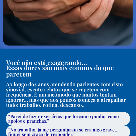
Você não está exagerando...
Essas dores são mais comuns do que
parecem
Ao longo dos anos atendendo pacientes com cisto
sinovial, escuto relatos que se repetem com
frequência. É um incômodo que muitos tentam
ignorar… mas que aos poucos começa a atrapalhar
tudo: trabalho, rotina, descanso..
“Parei de fazer exercícios que forçam o punho, como
apoios e pranchas.”
“No trabalho, já me perguntaram se era algo grave…
fiquei sem graça de responder.”