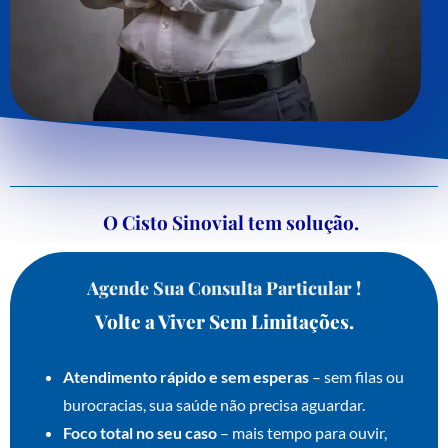
O Cisto Sinovial tem solução.
Agende Sua Consulta Particular !
Volte a Viver Sem Limitações.
Atendimento rápido e sem esperas
– sem filas ou
burocracias, sua saúde não precisa aguardar.
Foco total no seu caso
– mais tempo para ouvir,