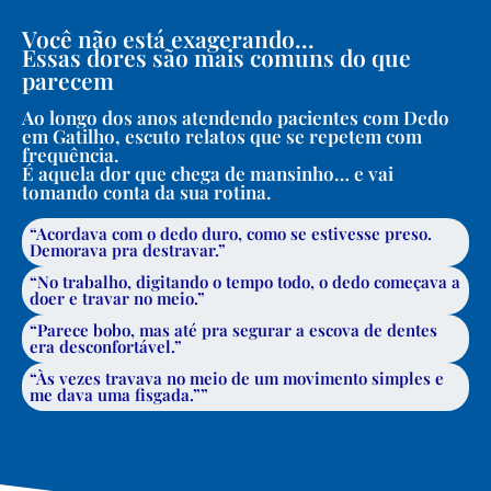
Você não está exagerando...
Essas dores são mais comuns do que
parecem
Ao longo dos anos atendendo pacientes com Dedo
em Gatilho, escuto relatos que se repetem com
frequência.
É aquela dor que chega de mansinho… e vai
tomando conta da sua rotina.
“Acordava com o dedo duro, como se estivesse preso.
Demorava pra destravar.”
“No trabalho, digitando o tempo todo, o dedo começava a
doer e travar no meio.”
“Parece bobo, mas até pra segurar a escova de dentes
era desconfortável.”
“Às vezes travava no meio de um movimento simples e
me dava uma fisgada.””