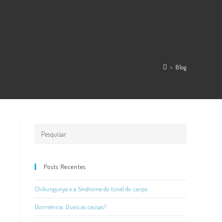
>
Blog
Posts Recentes
Chikungunya e a Síndrome do túnel do carpo
Dormência. Quais as causas?