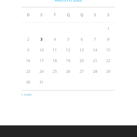
AGOSTO 2026
D
S
T
Q
Q
S
S
1
2
3
4
5
6
7
8
9
10
11
12
13
14
15
16
17
18
19
20
21
22
23
24
25
26
27
28
29
30
31
« maio