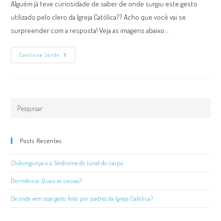
Alguém já teve curiosidade de saber de onde surgiu este gesto
utilizado pelo clero da Igreja Católica?? Acho que você vai se
surpreender com a resposta! Veja as imagens abaixo…
De
Continue Lendo
Onde
Vem
Esse
Gesto
Feito
Por
Padres
Da
Igreja
Católica?
Posts Recentes
Chikungunya e a Síndrome do túnel do carpo
Dormência. Quais as causas?
De onde vem esse gesto feito por padres da Igreja Católica?