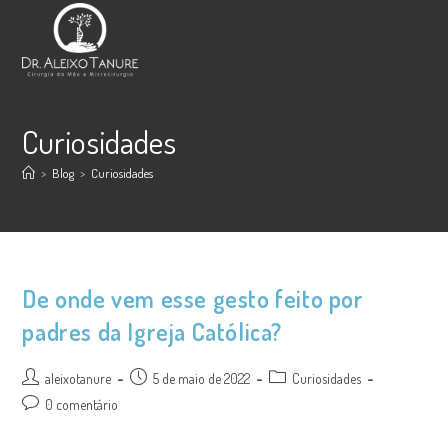
Ir
para
o
conteúdo
Curiosidades
>
Blog
>
Curiosidades
De onde vem esse gesto feito por
padres da Igreja Católica?
Autor
Post
Categoria
aleixotanure
5 de maio de 2022
Curiosidades
do
publicado:
do
Comentários
0 comentário
post:
post:
do
post: