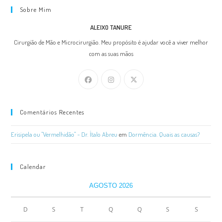
Sobre Mim
ALEIXO TANURE
Cirurgião de Mão e Microcirurgião. Meu propósito é ajudar você a viver melhor
com as suas mãos
Comentários Recentes
Erisipela ou "Vermelhidão" - Dr. Ítalo Abreu
em
Dormência. Quais as causas?
Calendar
AGOSTO 2026
D
S
T
Q
Q
S
S